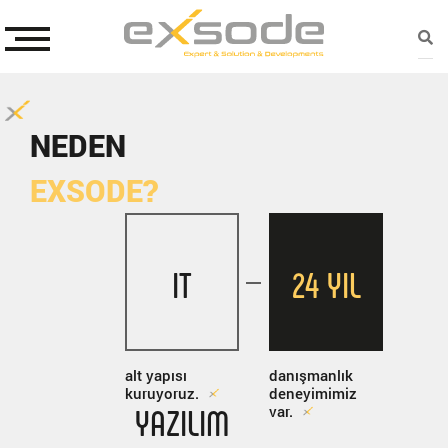
NEDEN
EXSODE?
IT
24 YIL
alt yapısı
danışmanlık
kuruyoruz.
deneyimimiz
YAZILIM
var.